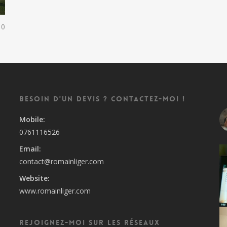
0
Besoin d'un devis ? Contactez-moi !
0761116526
contact@romainliger.com
www.romainliger.com
Rejoignez-moi sur les réseaux